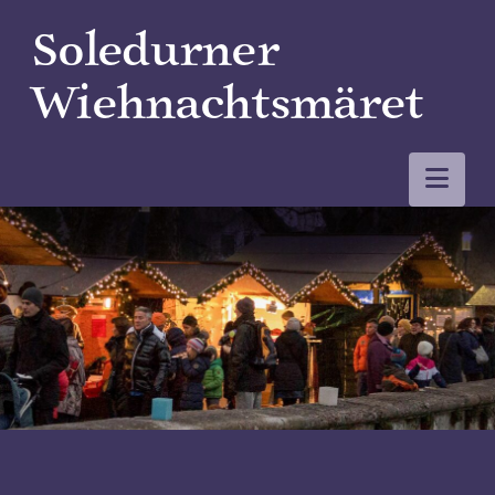
Soledurner
Wiehnachtsmäret
Nav