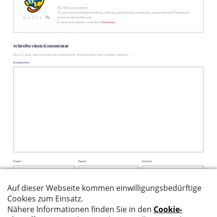
Hi, this is a comment.
To get started with moderating, editing, and deleting comments, please visit the Comments
REPLY
screen in the dashboard.
Commenter avatars come from
Gravatar
.
Schreibe einen Kommentar
Deine E-Mail-Adresse wird nicht veröffentlicht.
Erforderliche Felder sind mit
*
markiert
Kommentar
*
Name
*
Email
*
Website
Name, E-Mail-Adresse und Website in diesem Browser für meinen nächsten Kommentar speichern.